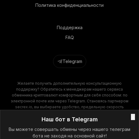
Политика конфиденциальности
Поддержка
FAQ
Telegram
Желаете получить дополнительную консультационную
поддержку? Обратитесь к менеджерам нашего сервиса
обменника криптовалют комфортным для себя способом: по
электронной почте или через Telegram. Становясь партнером
secrex.io, вы выбираете удобство, предельную скорость
операций и финансовую выгоду. Наш обменник крипты
×
Наш бот в Telegram
гарантирует высокое качество обслуживания на всех этапах
сотрудничества!
Вы можете совершать обмены через нашего телеграм
бота не заходя на основной сайт!