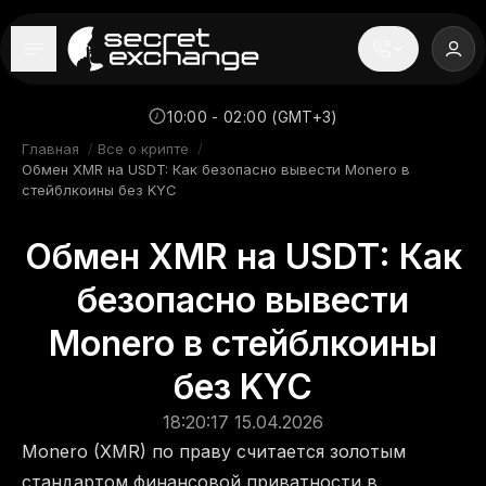
----
Главная
10:00 - 02:00 (GMT+3)
Главная
/
Все о крипте
/
Новости
Обмен XMR на USDT: Как безопасно вывести Monero в
стейблкоины без KYC
Репутация
Обмен XMR на USDT: Как
Поддержка
безопасно вывести
FAQ
Monero в стейблкоины
без KYC
18:20:17 15.04.2026
Monero (XMR) по праву считается золотым
стандартом финансовой приватности в