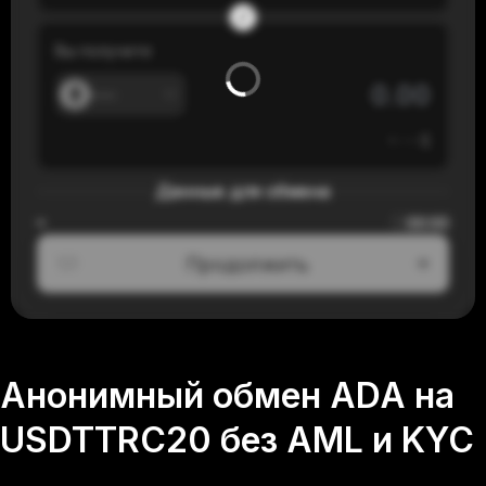
Вы получите
---
≈
---
$
Данные для обмена
00:00
≈
Продолжить
1/3
Анонимный обмен ADA на
USDTTRC20 без AML и KYC