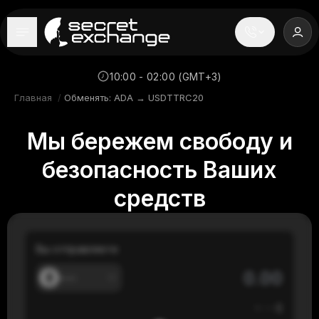
----
Главная
10:00 - 02:00 (GMT+3)
Главная
/
Обменять: ADA → USDTTRC20
Новости
Мы бережем свободу и
Репутация
безопасность Ваших
Поддержка
средств
FAQ
Вы отправляете
---
≈
---
$