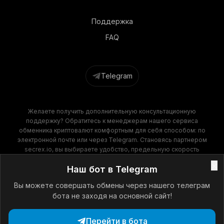
Поддержка
FAQ
Telegram
Желаете получить дополнительную консультационную
поддержку? Обратитесь к менеджерам нашего сервиса
обменника криптовалют комфортным для себя способом: по
электронной почте или через Telegram. Становясь партнером
secrex.io, вы выбираете удобство, предельную скорость
операций и финансовую выгоду. Наш обменник крипты
×
Наш бот в Telegram
гарантирует высокое качество обслуживания на всех этапах
сотрудничества!
Вы можете совершать обмены через нашего телеграм
бота не заходя на основной сайт!
Secrex © 2025 - 2026
Перейти в бота