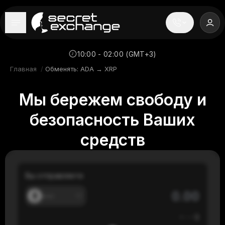
----
Главная
10:00 - 02:00 (GMT+3)
Главная
/
Обменять: ADA → XRP
Новости
Мы бережем свободу и
Репутация
безопасность Ваших
Поддержка
средств
FAQ
Вы отправляете
---
≈
---
$