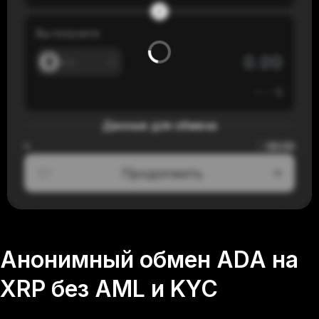
Вы получите
---
≈
---
$
Данные для обмена
00:00
≈
Продолжить
1/3
Анонимный обмен ADA на
XRP без AML и KYC