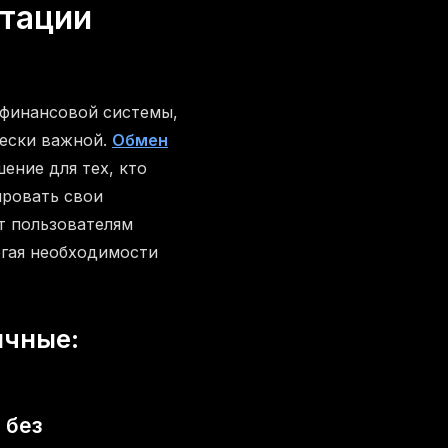
тации
 финансовой системы,
чески важной.
Обмен
ение для тех, кто
ировать свои
т пользователям
егая необходимости
ичные:
 без