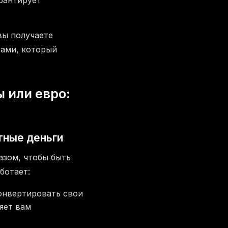
вы получаете
ами, который
 или евро:
тные деньги
азом, чтобы быть
ботает:
конвертировать свои
яет вам