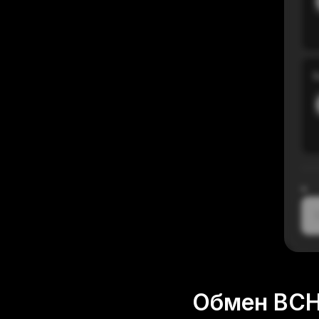
В
≈
1
Обмен BCH