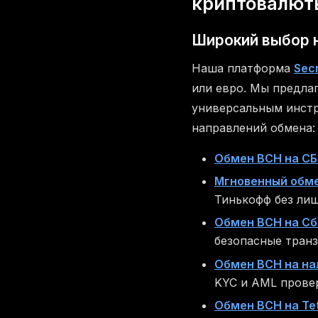
криптовалют
Широкий выбор н
Наша платформа
Sec
или евро. Мы предла
универсальным инстр
направлений обмена:
Обмен BCH на С
Мгновенный обме
Тинькофф без ли
Обмен BCH на Сб
безопасные транз
Обмен BCH на на
KYC и AML прове
Обмен BCH на Te