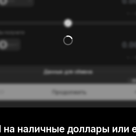
---
≈
---
ы получите
---
≈
---
Данные для обмена
0
Продолжить
/3
 на наличные доллары или 