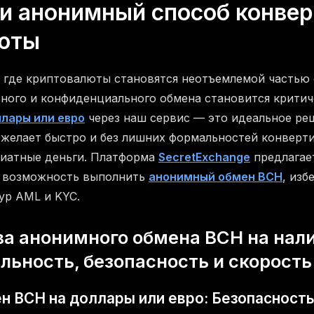
и анонимный способ конвер
юты
 где криптовалюты становятся неотъемлемой частью
ного и конфиденциального обмена становится крити
лары или евро
через наш сервис — это идеальное реш
 желает быстро и без лишних формальностей конверт
фиатные деньги. Платформа
SecretExchange
предлагае
 возможность выполнить
анонимный обмен BCH
, изб
ур AML и KYC.
а анонимного обмена BCH на нал
ьность, безопасность и скорость
 BCH на доллары или евро: Безопасность