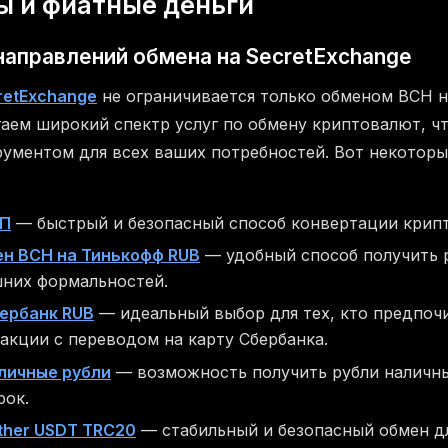
ы и фиатные деньги
аправлений обмена на SecretExchange
retExchange
не ограничивается только обменом BCH 
гаем широкий спектр услуг по обмену криптовалют, ч
ументом для всех ваших потребностей. Вот некоторы
БП
— быстрый и безопасный способ конвертации крипт
н BCH на Тинькофф RUB
— удобный способ получить р
шних формальностей.
ербанк RUB
— идеальный выбор для тех, кто предпоч
акции с переводом на карту Сбербанка.
личные рубли
— возможность получить рубли наличн
рок.
ther USDT TRC20
— стабильный и безопасный обмен дл