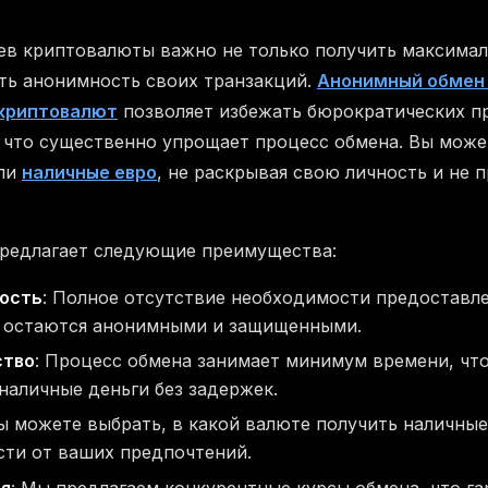
ев криптовалюты важно не только получить максима
ить анонимность своих транзакций.
Анонимный обмен 
криптовалют
позволяет избежать бюрократических пр
 что существенно упрощает процесс обмена. Вы мож
ли
наличные евро
, не раскрывая свою личность и не 
редлагает следующие преимущества:
ость
: Полное отсутствие необходимости предоставл
 остаются анонимными и защищенными.
ство
: Процесс обмена занимает минимум времени, что
наличные деньги без задержек.
Вы можете выбрать, в какой валюте получить наличн
сти от ваших предпочтений.
ия
: Мы предлагаем конкурентные курсы обмена, что г