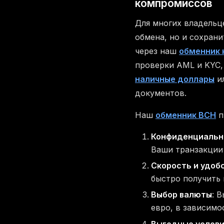
компромиссов
Для многих владельц
обмена, но и сохран
через наш
обменник 
проверки AML и KYC,
наличные доллары
и
документов.
Наш
обменник BCH
п
Конфиденциальн
Ваши транзакции
Скорость и удоб
быстро получить 
Выбор валюты
: 
евро, в зависимо
Выгодные услов