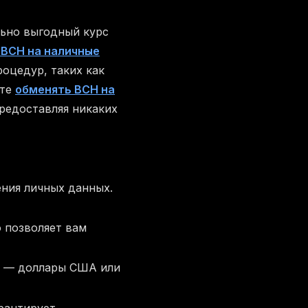
льно выгодный курс
BCH на наличные
оцедур, таких как
ете
обменять BCH на
предоставляя никаких
ения личных данных.
 позволяет вам
ые — доллары США или
арантирует