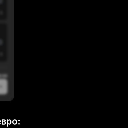
$
$
0:00
евро: