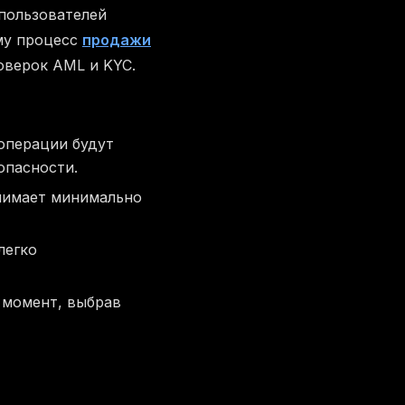
 пользователей
му процесс
продажи
оверок AML и KYC.
 операции будут
опасности.
анимает минимально
легко
 момент, выбрав