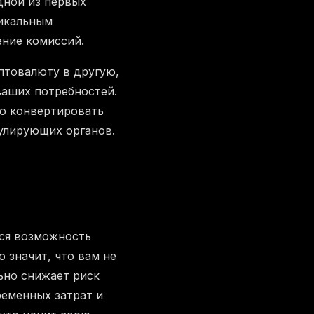
одной из первых
никальным
ение комиссий.
птовалюту в другую,
ваших потребностей.
но конвертировать
гулирующих органов.
ся возможность
 значит, что вам не
ьно снижает риск
еменных затрат и