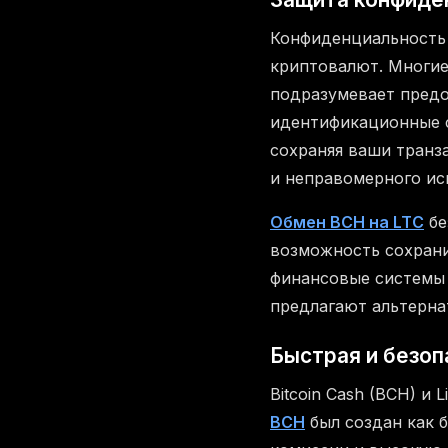
Конфиденциальность 
криптовалют. Многие
подразумевает предо
идентификационные 
сохраняя ваши транз
и неправомерного ис
Обмен BCH на LTC
бе
возможность сохрани
финансовые системы 
предлагают альтерна
Быстрая и безоп
Bitcoin Cash (BCH) и
BCH
был создан как б