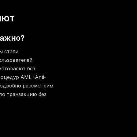
лют
важно?
ы стали
ользователей
иптовалют без
оцедур AML (Anti-
 подробно рассмотрим
ую транзакцию без