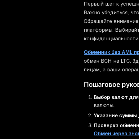
Первый шаг к успеш
Важно убедиться, чт
Обращайте внимание 
платформы. Выбирайт
конфиденциальности 
Обменник без AML п
обмен BCH на LTC. З
лицам, а ваши опера
Пошаговое руков
Выбор валют для
валюты.
Указание суммы 
Проверка обменн
Обмен через ан