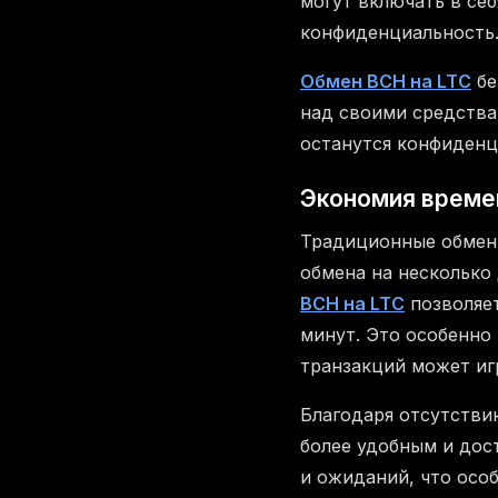
могут включать в себ
конфиденциальность
Обмен BCH на LTC
бе
над своими средства
останутся конфиденц
Экономия време
Традиционные обмен
обмена на несколько
BCH на LTC
позволяет
минут. Это особенно
транзакций может иг
Благодаря отсутств
более удобным и дос
и ожиданий, что осо