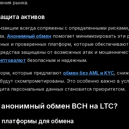
нения рынка.
защита активов
закции всегда сопряжены с определенными рисками,
ах.
Анонимный обмен
помогает минимизировать эти р
ных и проверенных платформ, которые обеспечивают
средства защищены от возможных атак и мошенничест
риптовалют
безопасным и надежным.
форм, которые предлагают
обмен без AML и KYC
, сниж
будут скомпрометированы. Это особенно важно в ус
ащита персональных данных становится приоритетом.
 анонимный обмен BCH на LTC?
 платформы для обмена