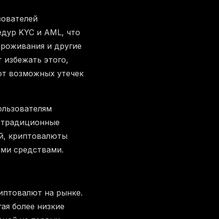
зователей
дур KYC и AML, что
проживания и другие
 избежать этого,
от возможных утечек
ользователям
к традиционные
й, криптовалюты
ими средствами.
риптовалют на рынке.
ая более низкие