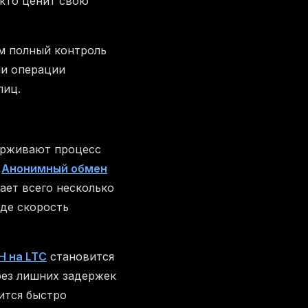
 кто ценит свою
м полный контроль
ши операции
лиц.
ерживают процесс
.
Анонимный обмен
ает всего несколько
где скорость
H на LTC
становится
без лишних задержек
ится быстро