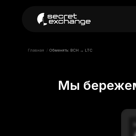
----
Главная
Новости
Главная
/
Обменять: BCH → LTC
Репутация
Поддержка
Мы бережем
FAQ
В