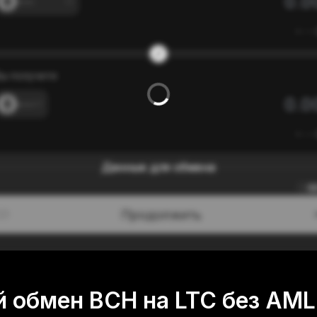
---
≈
---
ы получите
---
≈
---
Данные для обмена
0
Продолжить
/3
 обмен BCH на LTC без AML