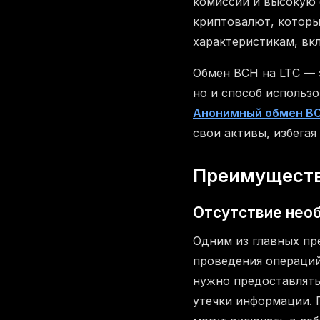
комиссии и высокую с
криптовалют, которы
характеристикам, вк
Обмен BCH на LTC — 
но и способ использ
Анонимный обмен BC
свои активы, избега
Преимуществ
Отсутствие нео
Одним из главных п
проведения операций
нужно предоставлять
утечки информации. 