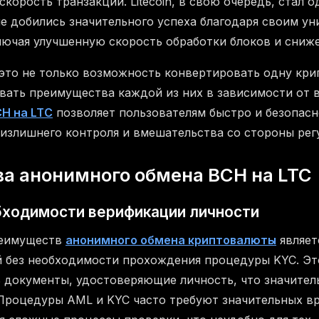
корость транзакций. Litecoin, в свою очередь, стал 
е добились значительного успеха благодаря своим у
лючая улучшенную скорость обработки блоков и сниж
это не только возможность конвертировать одну кри
овать преимущества каждой из них в зависимости от 
H на LTC
позволяет пользователям быстро и безопас
я излишнего контроля и вмешательства со стороны ре
а анонимного обмена BCH на LTC
бходимости верификации личности
реимуществ
анонимного обмена криптовалюты
являет
 без необходимости прохождения процедуры KYC. Это
 документы, удостоверяющие личность, что значител
Процедуры AML и KYC часто требуют значительных вр