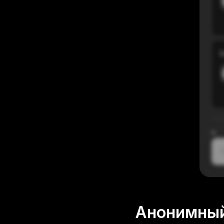
В
≈
1
Анонимный