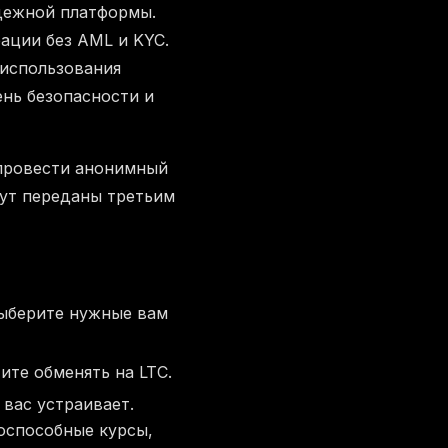
дежной платформы.
ации без AML и KYC.
 использования
нь безопасности и
 провести анонимный
дут переданы третьим
ыберите нужные вам
ите обменять на LTC.
 вас устраивает.
оспособные курсы,