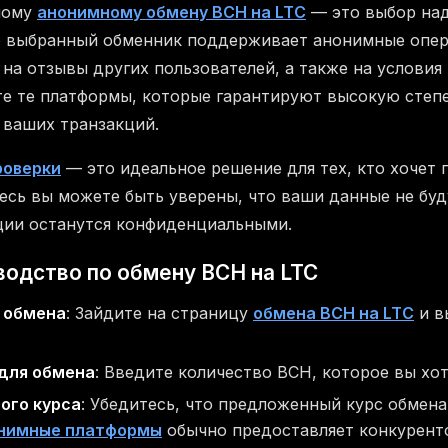
ному
анонимному обмену BCH на LTC
— это выбор на
о выбранный обменник поддерживает анонимные опер
на отзывы других пользователей, а также на условия
е те платформы, которые гарантируют высокую степе
ваших транзакций.
роверки
— это идеальное решение для тех, кто хочет
десь вы можете быть уверены, что ваши данные не бу
ции останутся конфиденциальными.
одство по обмену BCH на LTC
 обмена
: Зайдите на страницу
обмена BCH на LTC
и в
для обмена
: Введите количество BCH, которое вы хот
ого курса
: Убедитесь, что предложенный курс обмена
онимные платформы
обычно предоставляет конкурент