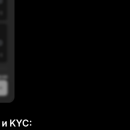
$
$
0:00
 и KYC: