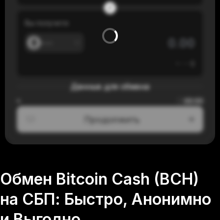
Вы получите
---
≈
---
$
Данные для обмена
00:00
≈
Продолжить
1/3
Обмен Bitcoin Cash (BCH)
на СБП: Быстро, Анонимно
и Выгодно