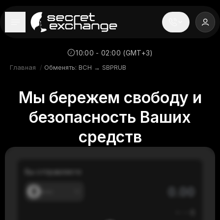
----
Главная
10:00 - 02:00 (GMT+3)
Главная
/
Обменять: BCH → SBPRUB
Новости
Мы бережем свободу и
Репутация
безопасность Ваших
Поддержка
средств
FAQ
Вы отправляете
---
≈
---
$