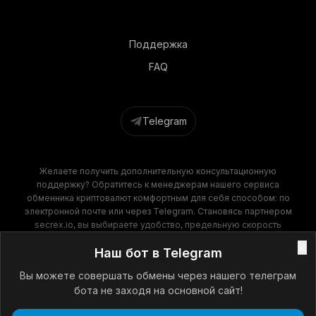
Поддержка
FAQ
Telegram
Желаете получить дополнительную консультационную
поддержку? Обратитесь к менеджерам нашего сервиса
обменника криптовалют комфортным для себя способом: по
электронной почте или через Telegram. Становясь партнером
secrex.io, вы выбираете удобство, предельную скорость
операций и финансовую выгоду. Наш обменник крипты
×
Наш бот в Telegram
гарантирует высокое качество обслуживания на всех этапах
сотрудничества!
Вы можете совершать обмены через нашего телеграм
бота не заходя на основной сайт!
Secrex © 2025 - 2026