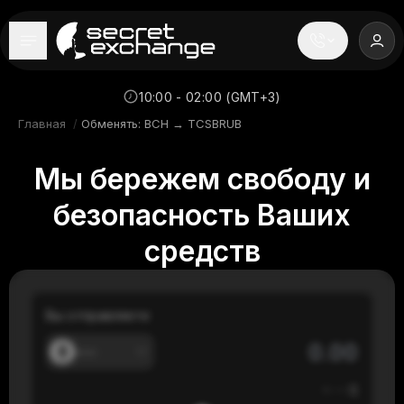
----
Главная
10:00 - 02:00 (GMT+3)
Главная
/
Обменять: BCH → TCSBRUB
Новости
Мы бережем свободу и
Репутация
безопасность Ваших
Поддержка
средств
FAQ
Вы отправляете
---
≈
---
$