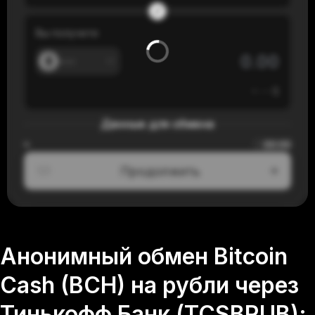
Вы получите
---
≈
---
$
Данные для обмена
00:00
≈
Продолжить
1/3
Анонимный обмен Bitcoin
Cash (BCH) на рубли через
Тинькофф Банк (TCSBRUB):