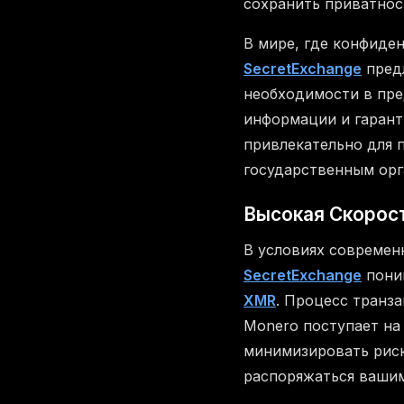
сохранить приватнос
В мире, где конфиде
SecretExchange
предл
необходимости в пре
информации и гарант
привлекательно для 
государственным орг
Высокая Скорос
В условиях современ
SecretExchange
поним
XMR
. Процесс транза
Monero поступает на
минимизировать риск
распоряжаться вашим