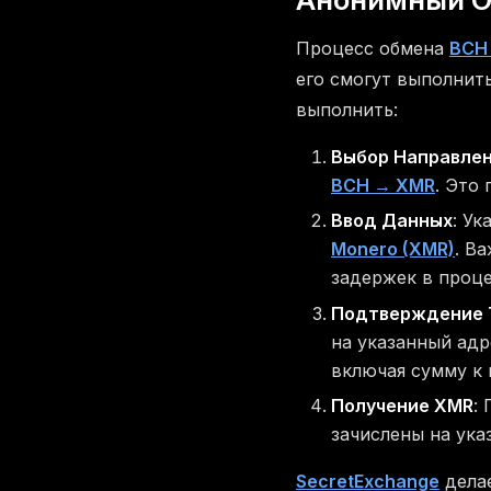
Процесс обмена
BCH
его смогут выполнит
выполнить:
Выбор Направле
BCH → XMR
. Это
Ввод Данных
: У
Monero (XMR)
. В
задержек в проце
Подтверждение 
на указанный адр
включая сумму к 
Получение XMR
:
зачислены на ука
SecretExchange
делае