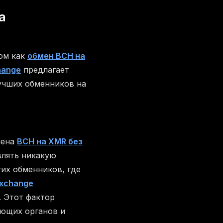
а
ком как
обмен BCH на
hange
предлагает
лучших обменников на
мена
BCH на XMR без
влять никакую
их обменников, где
Exchange
 Этот фактор
ующих органов и