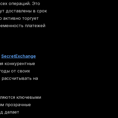
сех операций. Это
дут доставлены в срок
о активно торгует
временность платежей
.
SecretExchange
ая конкурентные
годы от своих
 рассчитывать на
являются ключевыми
ям прозрачные
од делает