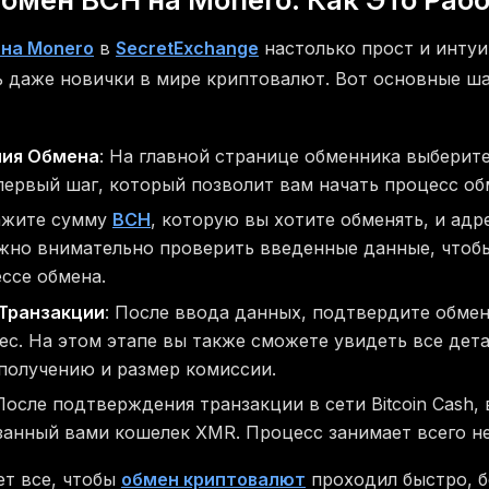
 на Monero
в
SecretExchange
настолько прост и интуи
ь даже новички в мире криптовалют. Вот основные ш
ния Обмена
: На главной странице обменника выберит
 первый шаг, который позволит вам начать процесс об
кажите сумму
BCH
, которую вы хотите обменять, и ад
ажно внимательно проверить введенные данные, чтоб
ссе обмена.
Транзакции
: После ввода данных, подтвердите обме
ес. На этом этапе вы также сможете увидеть все дет
получению и размер комиссии.
 После подтверждения транзакции в сети Bitcoin Cash,
занный вами кошелек XMR. Процесс занимает всего н
т все, чтобы
обмен криптовалют
проходил быстро, б