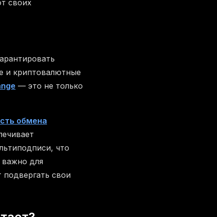
от своих
гарантировать
ые и криптовалютные
ange
— это не только
сть обмена
печивает
льтиподписи, что
 важно для
т подвергать свои
отает?