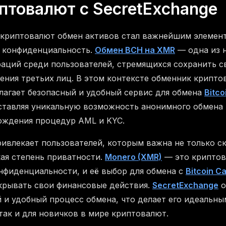
птовалют с SecretExchange
криптовалют обмен активов стал важнейшим элементо
и конфиденциальность.
Обмен BCH на XMR
— одна из 
аций среди пользователей, стремящихся сохранить 
рения третьих лиц. В этом контексте обменник крипт
агает безопасный и удобный сервис для обмена
Bitco
ставляя уникальную возможность анонимного обмена
ождения процедур AML и KYC.
ивлекает пользователей, которым важна не только с
кая степень приватности.
Monero (XMR)
— это криптов
нфиденциальности, и её выбор для обмена с
Bitcoin C
скрывать свои финансовые действия.
SecretExchange
о
 и удобный процесс обмена, что делает его идеальны
так и для новичков в мире криптовалют.