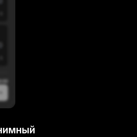
$
$
0:00
онимный