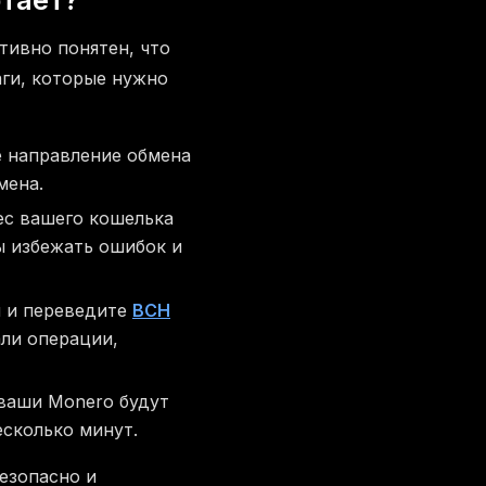
тивно понятен, что
аги, которые нужно
е направление обмена
мена.
рес вашего кошелька
ы избежать ошибок и
н и переведите
BCH
али операции,
 ваши Monero будут
есколько минут.
езопасно и