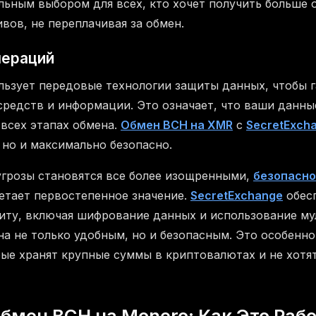
ьным выбором для всех, кто хочет получить больше 
вов, не переплачивая за обмен.
пераций
ьзует передовые технологии защиты данных, чтобы 
средств и информации. Это означает, что ваши данн
всех этапах обмена.
Обмен BCH на XMR
с
SecretExch
 но и максимально безопасно.
ругрозы становятся все более изощренными,
безопасно
тает первостепенное значение.
SecretExchange
обес
ту, включая шифрование данных и использование му
на не только удобным, но и безопасным. Это особенно
рые хранят крупные суммы в криптовалютах и не хотя
мен BCH на Monero: Как Это Раб