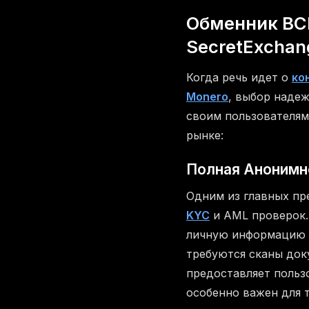
Обменник BC
SecretExchan
Когда речь идет о
ко
Monero
, выбор надеж
своим пользователям
рынке:
Полная Анонимн
Одним из главных п
KYC
и AML проверок.
личную информацию д
требуются сканы док
предоставляет польз
особенно важен для 