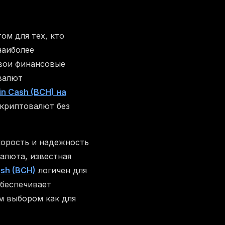
м для тех, кто
наиболее
свои финансовые
овалют
in Cash (BCH) на
 криптовалют без
корость и надежность
алюта, известная
ash (BCH)
логичен для
беспечивает
м выбором как для