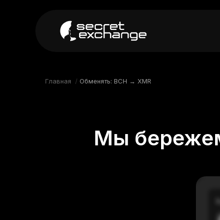
----
Главная
Новости
Главная
/
Обменять: BCH → XMR
Репутация
Поддержка
Мы бережем
FAQ
В