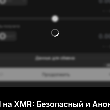
---
≈
---
ы получите
---
≈
---
Данные для обмена
0
Продолжить
/3
 на XMR: Безопасный и Ан