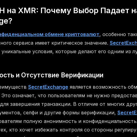
H на XMR: Почему Выбор Падает н
ge?
нфиденциальном обмене криптовалют
, особенно та
ного сервиса имеет критическое значение.
SecretExc
 уникальные условия, которые делают его одним из 
ость и Отсутствие Верификации
реимуществ
SecretExchange
является возможность об
 Это означает, что пользователям не нужно предоста
ля завершения транзакции. В отличие от многих друг
ументов, селфи и другие формы верификации,
Secret
ователям полную анонимность и конфиденциальность.
тех, кто хочет избежать контроля со стороны регулир