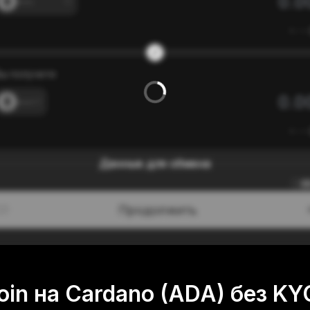
---
≈
---
ы получите
---
≈
---
Данные для обмена
0
Продолжить
/3
oin на Cardano (ADA) без K