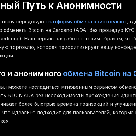
ный Путь к Анонимности
а нашу передовую
платформу обмена криптовалют
, г
 обменять Bitcoin на Cardano (ADA) без процедур KYC
undering). Наш сервис разработан таким образом, что
ную торговлю, которая приоритизирует вашу конфид
акции.
го и анонимного
обмена Bitcoin на
вы можете насладиться мгновенным сервисом обмена
ать BTC в ADA без необходимости прохождения иден
ечивает более быстрые времена транзакций и улучше
 что идеально подходит для пользователей, которые 
ках.