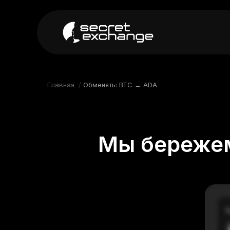
----
Главная
Новости
Главная
/
Обменять: BTC → ADA
Репутация
Поддержка
Мы бережем
FAQ
В