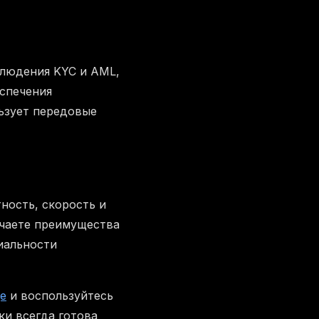
блюдения KYC и AML,
еспечения
ьзует передовые
ность, скорость и
учаете преимущества
иальности
e
и воспользуйтесь
и всегда готова