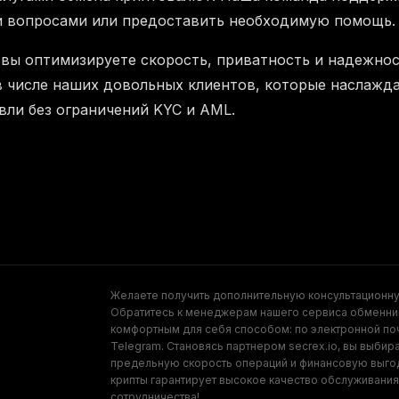
и вопросами или предоставить необходимую помощь.
 вы оптимизируете скорость, приватность и надежно
в числе наших довольных клиентов, которые наслажд
вли без ограничений KYC и AML.
Желаете получить дополнительную консультационн
Обратитесь к менеджерам нашего сервиса обменни
комфортным для себя способом: по электронной поч
Telegram. Становясь партнером secrex.io, вы выбир
предельную скорость операций и финансовую выго
крипты гарантирует высокое качество обслуживания 
сотрудничества!