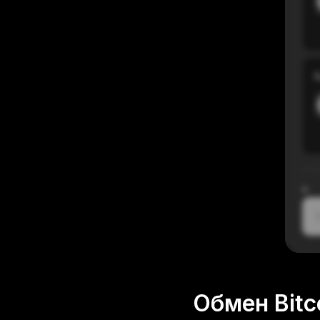
В
≈
1
Обмен Bitc