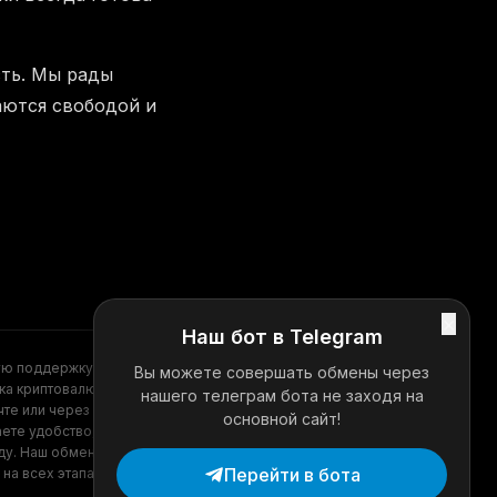
сть. Мы рады
аются свободой и
×
Наш бот в Telegram
ую поддержку?
Вы можете совершать обмены через
Telegram
ка криптовалют
нашего телеграм бота не заходя на
те или через
основной сайт!
аете удобство,
ду. Наш обменник
Перейти в бота
на всех этапах