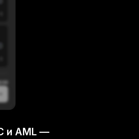
$
$
0:00
YC и AML —