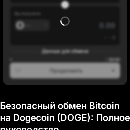
Вы получите
---
≈
---
$
Данные для обмена
00:00
≈
Продолжить
1/3
Безопасный обмен Bitcoin
на Dogecoin (DOGE): Полное
руководство