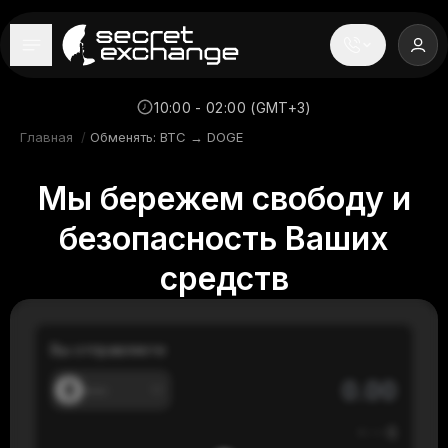
----
Главная
10:00 - 02:00 (GMT+3)
Главная
/
Обменять: BTC → DOGE
Новости
Мы бережем свободу и
Репутация
безопасность Ваших
Поддержка
средств
FAQ
Вы отправляете
---
≈
---
$