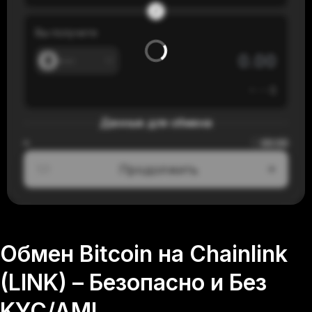
Вы получите
---
≈
---
$
Данные для обмена
00:00
≈
Продолжить
1/3
Обмен Bitcoin на Chainlink
(LINK) – Безопасно и Без
KYC/AML