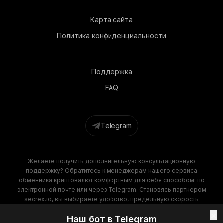
Карта сайта
Политика конфиденциальности
Поддержка
FAQ
Telegram
Желаете получить дополнительную консультационную
поддержку? Обратитесь к менеджерам нашего сервиса
обменника криптовалют комфортным для себя способом: по
электронной почте или через Telegram. Становясь партнером
secrex.io, вы выбираете удобство, предельную скорость
операций и финансовую выгоду. Наш обменник крипты
×
Наш бот в Telegram
гарантирует высокое качество обслуживания на всех этапах