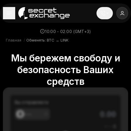
----
Главная
10:00 - 02:00 (GMT+3)
Главная
/
Обменять: BTC → LINK
Новости
Мы бережем свободу и
Репутация
безопасность Ваших
Поддержка
средств
FAQ
Вы отправляете
---
≈
---
$