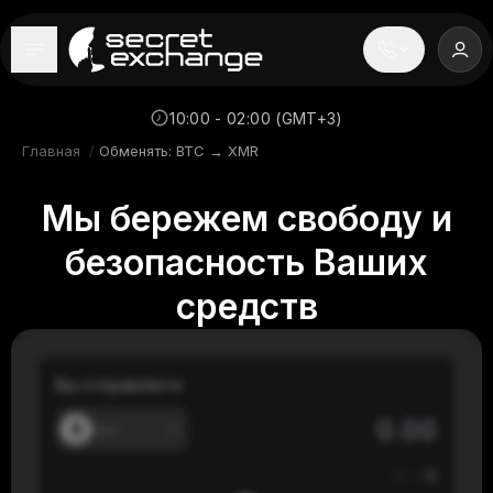
----
Главная
10:00 - 02:00 (GMT+3)
Главная
/
Обменять: BTC → XMR
Новости
Мы бережем свободу и
Репутация
безопасность Ваших
Поддержка
средств
FAQ
Вы отправляете
---
≈
---
$