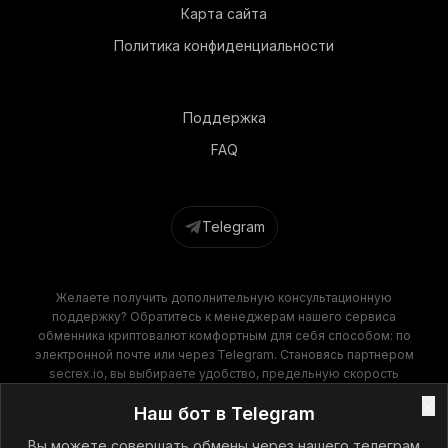
Карта сайта
Политика конфиденциальности
Поддержка
FAQ
Telegram
Желаете получить дополнительную консультационную
поддержку? Обратитесь к менеджерам нашего сервиса
обменника криптовалют комфортным для себя способом: по
электронной почте или через Telegram. Становясь партнером
secrex.io, вы выбираете удобство, предельную скорость
операций и финансовую выгоду. Наш обменник крипты
×
Наш бот в Telegram
гарантирует высокое качество обслуживания на всех этапах
сотрудничества!
Вы можете совершать обмены через нашего телеграм