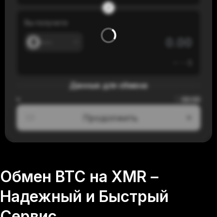
Вы получите
---
≈
---
$
Данные для обмена
00:00
≈
Продолжить
1/3
Обмен BTC на XMR –
Надежный и Быстрый
Сервис