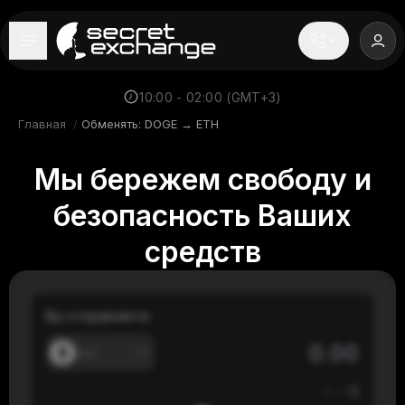
----
Главная
10:00 - 02:00 (GMT+3)
Главная
/
Обменять: DOGE → ETH
Новости
Мы бережем свободу и
Репутация
безопасность Ваших
Поддержка
средств
FAQ
Вы отправляете
---
≈
---
$