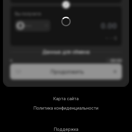
Вы получите
---
≈
---
$
Данные для обмена
00:00
≈
Продолжить
1/3
Карта сайта
Политика конфиденциальности
Поддержка