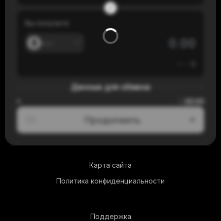
Вы получите
---
≈
---
$
Данные для обмена
00:00
≈
Продолжить
1/3
Карта сайта
Политика конфиденциальности
Поддержка