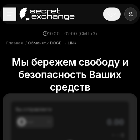
----
Главная
10:00 - 02:00 (GMT+3)
Главная
/
Обменять: DOGE → LINK
Новости
Мы бережем свободу и
Репутация
безопасность Ваших
Поддержка
средств
FAQ
Вы отправляете
---
≈
---
$