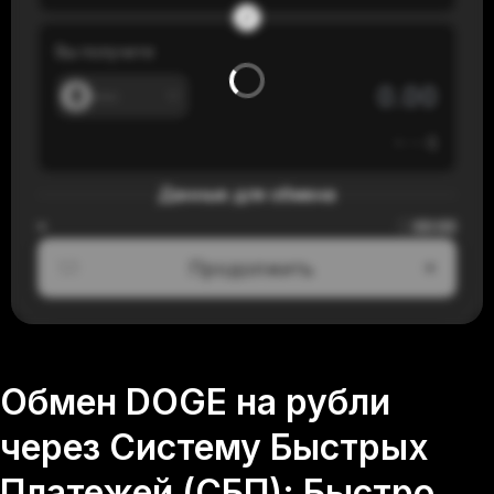
Вы получите
---
≈
---
$
Данные для обмена
00:00
≈
Продолжить
1/3
Обмен DOGE на рубли
через Систему Быстрых
Платежей (СБП): Быстро,