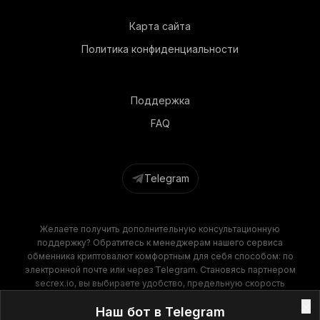
Карта сайта
Политика конфиденциальности
Поддержка
FAQ
Telegram
Желаете получить дополнительную консультационную
поддержку? Обратитесь к менеджерам нашего сервиса
обменника криптовалют комфортным для себя способом: по
электронной почте или через Telegram. Становясь партнером
secrex.io, вы выбираете удобство, предельную скорость
операций и финансовую выгоду. Наш обменник крипты
×
Наш бот в Telegram
гарантирует высокое качество обслуживания на всех этапах