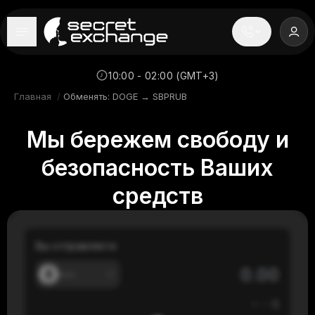
----
Главная
10:00 - 02:00 (GMT+3)
Главная
/
Обменять: DOGE → SBPRUB
Новости
Мы бережем свободу и
Репутация
безопасность Ваших
Поддержка
средств
FAQ
Вы отправляете
---
≈
---
$