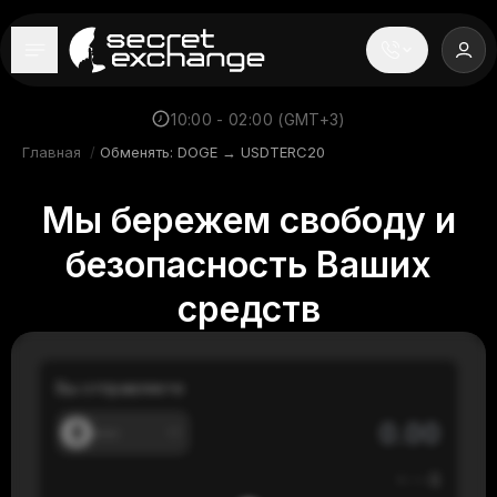
----
Главная
10:00 - 02:00 (GMT+3)
Главная
/
Обменять: DOGE → USDTERC20
Новости
Мы бережем свободу и
Репутация
безопасность Ваших
Поддержка
средств
FAQ
Вы отправляете
---
≈
---
$