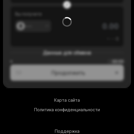
Вы получите
---
≈
---
$
Данные для обмена
00:00
≈
Продолжить
1/3
Карта сайта
Политика конфиденциальности
Поддержка