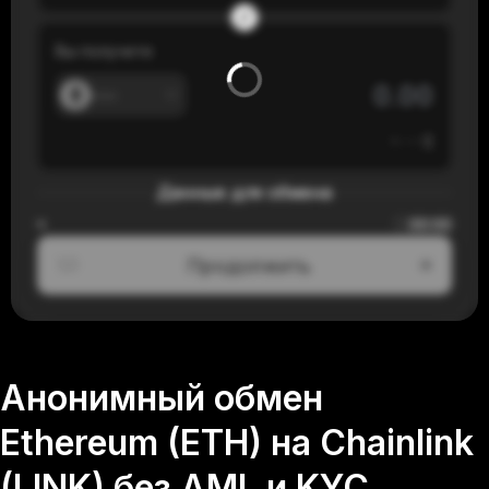
Вы получите
---
≈
---
$
Данные для обмена
00:00
≈
Продолжить
1/3
Анонимный обмен
Ethereum (ETH) на Chainlink
(LINK) без AML и KYC