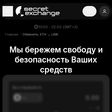
----
Главная
10:00 - 02:00 (GMT+3)
Главная
/
Обменять: ETH → LINK
Новости
Мы бережем свободу и
Репутация
безопасность Ваших
Поддержка
средств
FAQ
Вы отправляете
---
≈
---
$