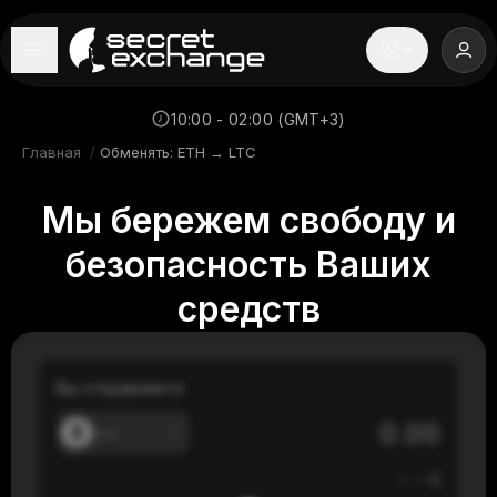
----
Главная
10:00 - 02:00 (GMT+3)
Главная
/
Обменять: ETH → LTC
Новости
Мы бережем свободу и
Репутация
безопасность Ваших
Поддержка
средств
FAQ
Вы отправляете
---
≈
---
$