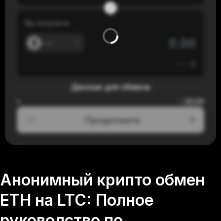
Вы получите
---
≈
---
$
Данные для обмена
00:00
≈
Продолжить
1/3
Анонимный крипто обмен
ETH на LTC: Полное
руководство по