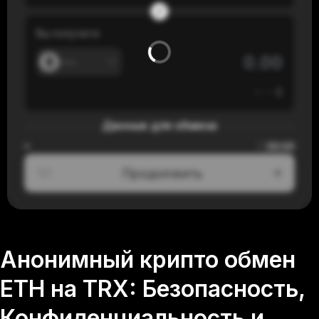
Вы получите
---
≈
---
$
Данные для обмена
00:00
≈
Продолжить
1/3
Анонимный крипто обмен
ETH на TRX: Безопасность,
Конфиденциальность и