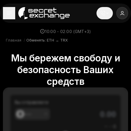
----
Главная
10:00 - 02:00 (GMT+3)
Главная
/
Обменять: ETH → TRX
Новости
Мы бережем свободу и
Репутация
безопасность Ваших
Поддержка
средств
FAQ
Вы отправляете
---
≈
---
$