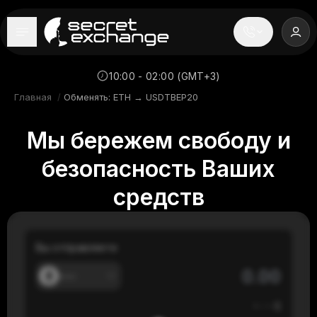
----
Главная
10:00 - 02:00 (GMT+3)
Главная
/
Обменять: ETH → USDTBEP20
Новости
Мы бережем свободу и
Репутация
безопасность Ваших
Поддержка
средств
FAQ
Вы отправляете
---
≈
---
$