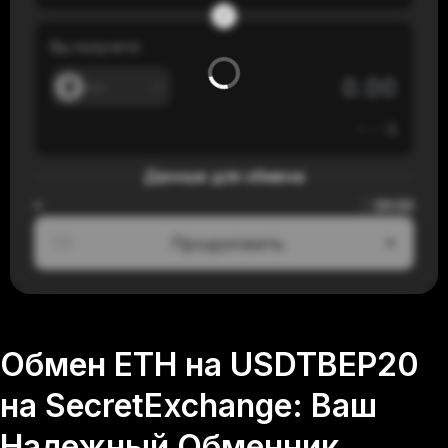
Вы получите
---
≈
---
$
Данные для обмена
00:00
≈
Продолжить
1/3
Обмен ETH на USDTBEP20
на SecretExchange: Ваш
Надежный Обменник