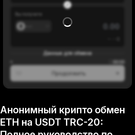
Вы получите
---
≈
---
$
Данные для обмена
00:00
≈
Продолжить
1/3
Анонимный крипто обмен
ETH на USDT TRC-20:
Полное руководство по