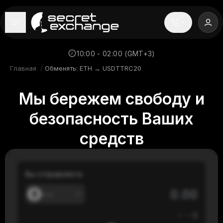
----
Главная
10:00 - 02:00 (GMT+3)
Главная
/
Обменять: ETH → USDTTRC20
Новости
Мы бережем свободу и
Репутация
безопасность Ваших
Поддержка
средств
FAQ
Вы отправляете
---
≈
---
$