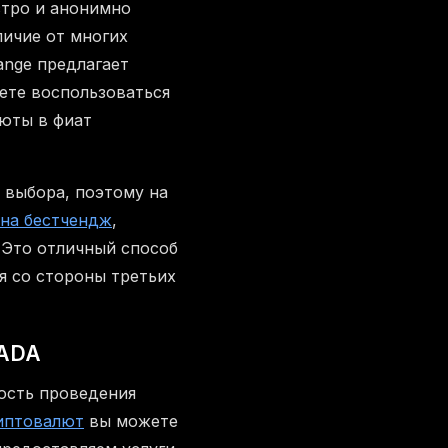
стро и анонимно
личие от многих
ange предлагает
ете воспользоваться
люты в фиат
выбора, поэтому на
 на бестчендж
,
 Это отличный способ
я со стороны третьих
 ADA
ость проведения
иптовалют
вы можете