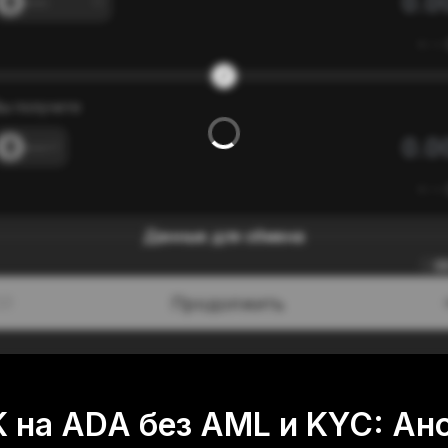
---
≈
---
ы получите
---
≈
---
Данные для обмена
0
Продолжить
/3
K на ADA без AML и KYC: Ан