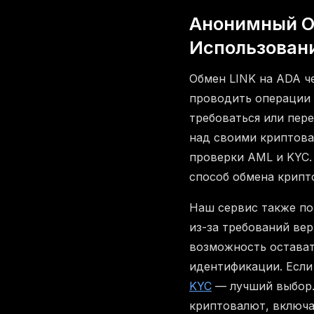
Анонимный О
Использован
Обмен LINK на ADA ч
проводить операции 
требоваться или пер
над своими криптова
проверки AML и KYC.
способ обмена крипт
Наш сервис также по
из-за требований ве
возможность остават
идентификации. Если
KYC
— лучший выбор.
криптовалют, включая