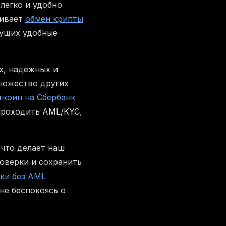
 легко и удобно
живает
обмен крипты
щущих удобные
х, надежных и
ножество других
ткоин на Сбербанк
проходить AML/KYC,
 что делает наш
оверки и сохранить
ки без AML
не беспокоясь о