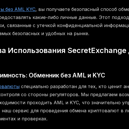
ты без AML KYC
, вы получаете безопасный способ об
редоставлять какие-либо личные данные. Этот подход
и, связанные с утечкой конфиденциальной информаци
амых безопасных и удобных на рынке.
а Использования SecretExchange
имность: Обменник без AML и KYC
овалюты
специально разработан для тех, кто ценит а
контроля со стороны регуляторов. Мы предлагаем во
бходимости проходить AML и KYC, что значительно уп
 наш сервис для проведения обмена криптовалют в л
ментах и проверках.