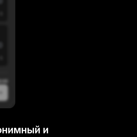
$
$
0:00
онимный и