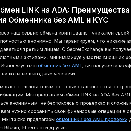
бмен LINK на ADA: Преимущества
ия Обменника без AML и KYC
ерез наш сервис обмена криптовалют уникален свое
полностью анонимно. Мы гарантируем, что никакие в
едаваться третьим лицам. С SecretExchange вы получа
лютными активами, минимизируя участие внешних рег
 Используя наш
обменник без AML
, вы получаете ком
овалюты на выгодных условиях.
могает пользователям, которые сталкиваются с огра
рификации. Мы предлагаем обмен LINK на ADA без AML
ься анонимным, не беспокоясь о проверках и сложны
 вам нужно сохранить свои финансовые операции в с
 Мы также предлагаем
обменники без AML проверки
д
 Bitcoin, Ethereum и другие.