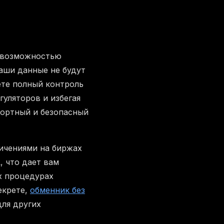
й возможностью
аши данные не будут
ете полный контроль
уляторов и избегая
фортный и безопасный
ничениями на биржах
, что дает вам
х процедурах
екрете,
обменник без
ля других