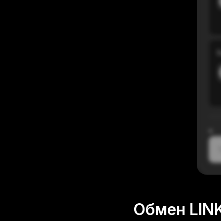
В
≈
1
Обмен LIN