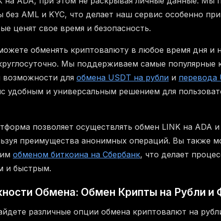
K на ADA, при этом не раскрывая личные данные. Мы 
 без AML и KYC, что делает наш сервис особенно пр
ые ценят свое время и безопасность.
можете обменять криптовалюту в любое время дня и н
круглосуточно. Мы поддерживаем самые популярные 
м возможности для
обмена USDT на рубли
и
перевода 
ис удобным и универсальным решением для пользоват
атформа позволяет осуществлять обмен LINK на ADA и
ьзуя преимущества анонимных операций. Вы также м
шим
обменом биткоина на Сбербанк
, что делает проце
м и быстрым.
ности Обмена: Обмен Крипты на Рубли и
айдете различные опции обмена криптовалют на рубл