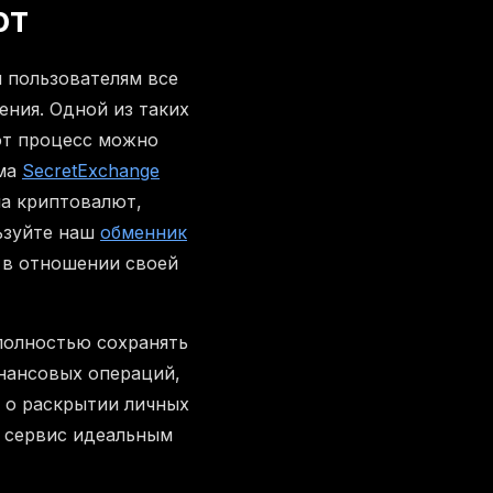
ют
 пользователям все
ния. Одной из таких
от процесс можно
рма
SecretExchange
на криптовалют,
льзуйте наш
обменник
 в отношении своей
полностью сохранять
нансовых операций,
 о раскрытии личных
 сервис идеальным