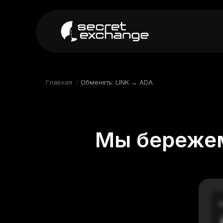
----
Главная
Новости
Главная
/
Обменять: LINK → ADA
Репутация
Поддержка
Мы бережем
FAQ
В