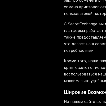
быстро обменять LIN
обмена криптовалюты
пользователей, котор
С SecretExchange вы 
платформа работает 
также предоставляе
что делает наш серв
потребностями.
Кроме того, наша пл
криптовалюты, испол
воспользоваться на
максимально удобны
Широкие Возмож
На нашем сайте вы н