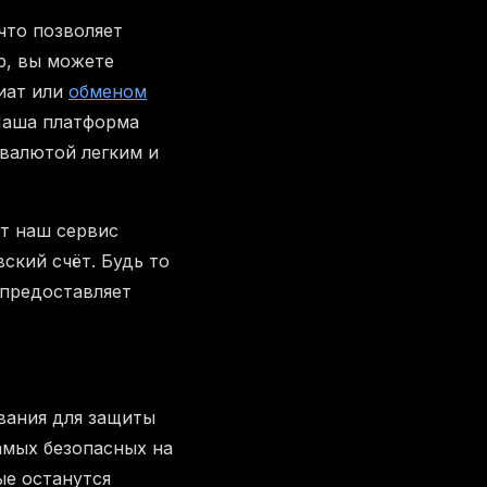
что позволяет
р, вы можете
иат или
обменом
Наша платформа
овалютой легким и
ет наш сервис
ский счёт. Будь то
 предоставляет
вания для защиты
амых безопасных на
ые останутся