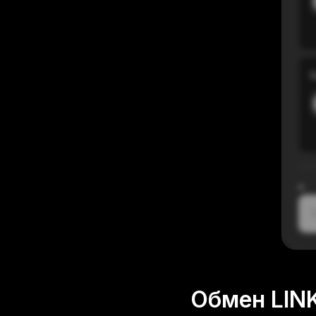
В
≈
1
Обмен LINK