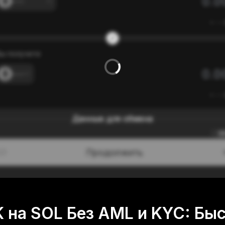
---
≈
---
ы получите
---
≈
---
Данные для обмена
0
Продолжить
/3
 на SOL Без AML и KYC: Быс