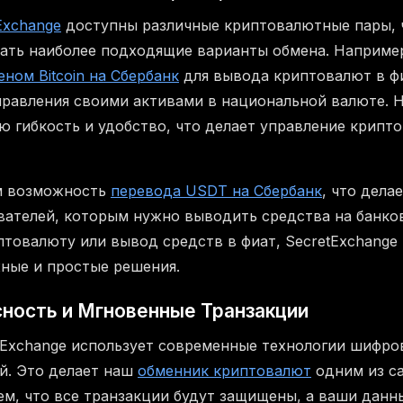
Exchange
доступны различные криптовалютные пары, 
ать наиболее подходящие варианты обмена. Наприме
еном Bitcoin на Сбербанк
для вывода криптовалют в ф
правления своими активами в национальной валюте. 
ю гибкость и удобство, что делает управление крипт
м возможность
перевода USDT на Сбербанк
, что дела
вателей, которым нужно выводить средства на банков
птовалюту или вывод средств в фиат, SecretExchange
ные и простые решения.
ность и Мгновенные Транзакции
tExchange использует современные технологии шифро
й. Это делает наш
обменник криптовалют
одним из с
ем, что все транзакции будут защищены, а ваши данн