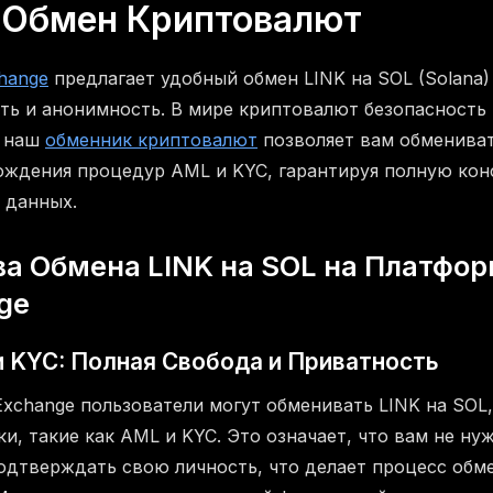
 Обмен Криптовалют
hange
предлагает удобный обмен LINK на SOL (Solana) 
сть и анонимность. В мире криптовалют безопасность
и наш
обменник криптовалют
позволяет вам обмениват
ждения процедур AML и KYC, гарантируя полную кон
 данных.
а Обмена LINK на SOL на Платфо
ge
 KYC: Полная Свобода и Приватность
Exchange пользователи могут обменивать LINK на SOL,
и, такие как AML и KYC. Это означает, что вам не ну
одтверждать свою личность, что делает процесс обм