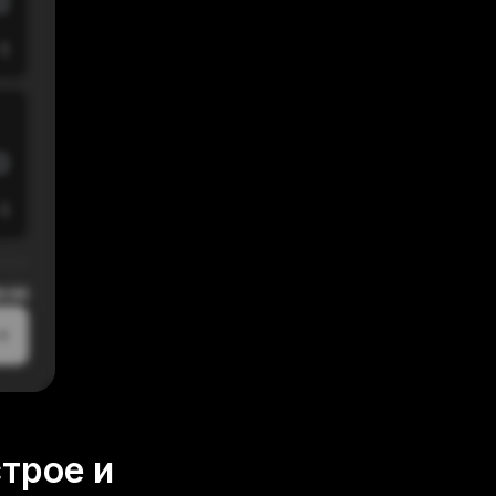
$
$
0:00
трое и