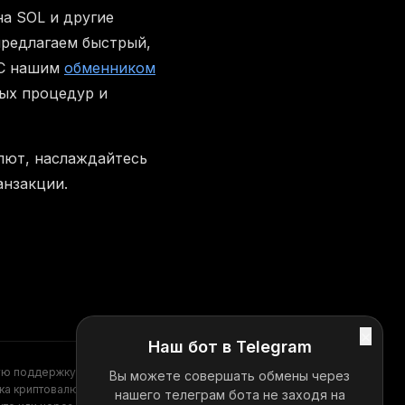
а SOL и другие
редлагаем быстрый,
 С нашим
обменником
ных процедур и
лют, наслаждайтесь
анзакции.
×
Наш бот в Telegram
ую поддержку?
Вы можете совершать обмены через
Telegram
ка криптовалют
нашего телеграм бота не заходя на