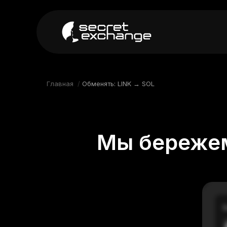
----
Главная
Новости
Главная
/
Обменять: LINK → SOL
Репутация
Поддержка
Мы бережем
FAQ
В