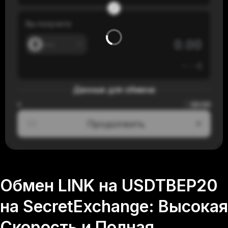
Вы получите
---
≈
---
$
Данные для обмена
00:00
≈
Продолжить
1/3
Обмен LINK на USDTBEP20
на SecretExchange: Высокая
Скорость и Полная