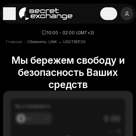
----
Главная
10:00 - 02:00 (GMT+3)
Главная
/
Обменять: LINK → USDTBEP20
Новости
Мы бережем свободу и
Репутация
безопасность Ваших
Поддержка
средств
FAQ
Вы отправляете
---
≈
---
$