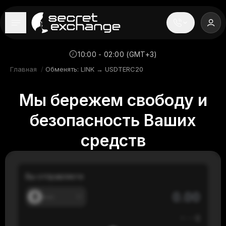
----
Главная
10:00 - 02:00 (GMT+3)
Главная
/
Обменять: LINK → USDTERC20
Новости
Мы бережем свободу и
Репутация
безопасность Ваших
Поддержка
средств
FAQ
Вы отправляете
---
≈
---
$