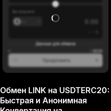
Вы получите
---
≈
---
$
Данные для обмена
00:00
≈
Продолжить
1/3
Обмен LINK на USDTERC20:
Быстрая и Анонимная
Конвертация на