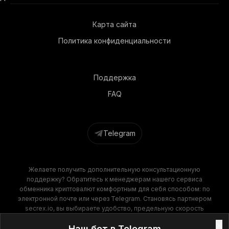
Карта сайта
Политика конфиденциальности
Поддержка
FAQ
Telegram
Желаете получить дополнительную консультационную
поддержку? Обратитесь к менеджерам нашего сервиса
обменника криптовалют комфортным для себя способом: по
электронной почте или через Telegram. Становясь партнером
secrex.io, вы выбираете удобство, предельную скорость
операций и финансовую выгоду. Наш обменник крипты
×
Наш бот в Telegram
гарантирует высокое качество обслуживания на всех этапах