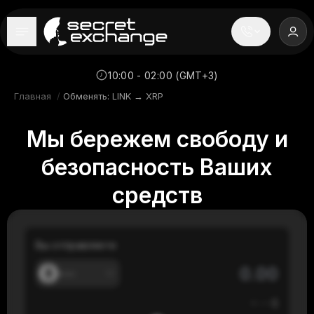
----
Главная
10:00 - 02:00 (GMT+3)
Главная
/
Обменять: LINK → XRP
Новости
Мы бережем свободу и
Репутация
безопасность Ваших
Поддержка
средств
FAQ
Вы отправляете
---
≈
---
$