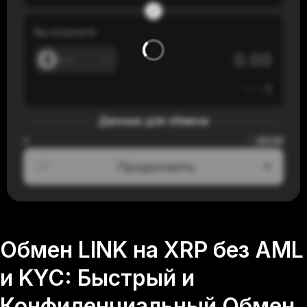
Вы получите
---
≈
---
$
Данные для обмена
00:00
≈
Продолжить
1/3
Обмен LINK на XRP без AML
и KYC: Быстрый и
Конфиденциальный Обмен