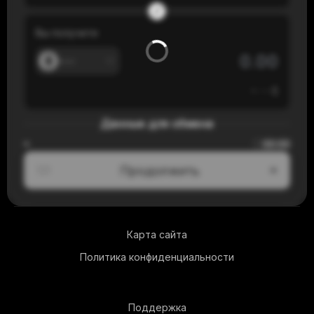
Вы получите
---
≈
---
$
Данные для обмена
00:00
≈
Продолжить
1/3
Карта сайта
Политика конфиденциальности
Поддержка