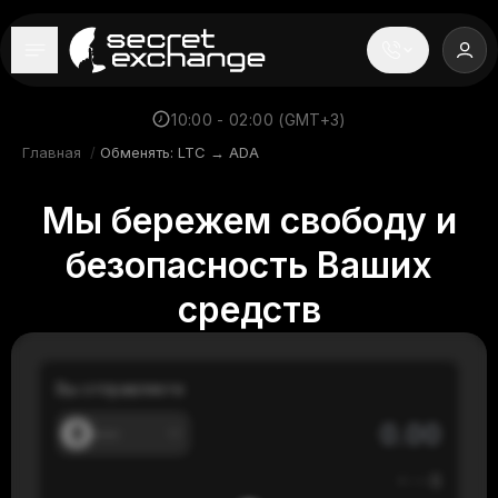
----
Главная
10:00 - 02:00 (GMT+3)
Главная
/
Обменять: LTC → ADA
Новости
Мы бережем свободу и
Репутация
безопасность Ваших
Поддержка
средств
FAQ
Вы отправляете
---
≈
---
$