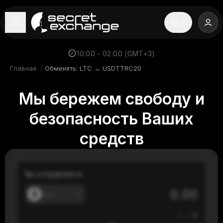
----
Главная
10:00 - 02:00 (GMT+3)
Главная
/
Обменять: LTC → USDTTRC20
Новости
Мы бережем свободу и
Репутация
безопасность Ваших
Поддержка
средств
FAQ
Вы отправляете
---
≈
---
$