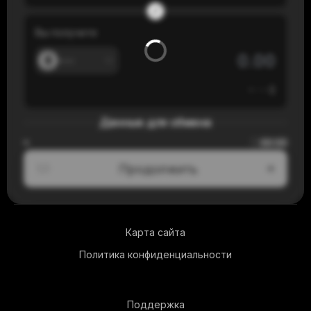
Вы получите
---
≈
---
$
Данные для обмена
00:00
≈
Продолжить
1/3
Карта сайта
Политика конфиденциальности
Поддержка