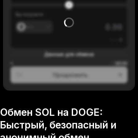
Вы получите
---
≈
---
$
Данные для обмена
00:00
≈
Продолжить
1/3
Обмен SOL на DOGE:
Быстрый, безопасный и
анонимный обмен