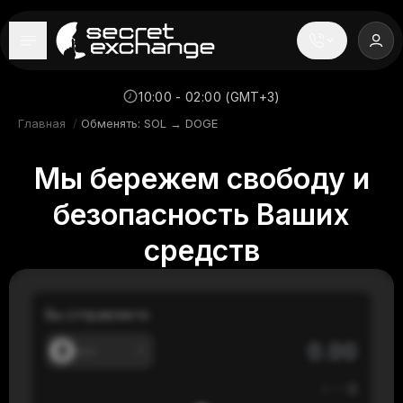
----
Главная
10:00 - 02:00 (GMT+3)
Главная
/
Обменять: SOL → DOGE
Новости
Мы бережем свободу и
Репутация
безопасность Ваших
Поддержка
средств
FAQ
Вы отправляете
---
≈
---
$