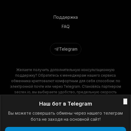
Поддержка
FAQ
Telegram
Желаете получить дополнительную консультационную
поддержку? Обратитесь к менеджерам нашего сервиса
обменника криптовалют комфортным для себя способом: по
электронной почте или через Telegram. Становясь партнером
secrex.io, вы выбираете удобство, предельную скорость
операций и финансовую выгоду. Наш обменник крипты
×
Наш бот в Telegram
гарантирует высокое качество обслуживания на всех этапах
сотрудничества!
Вы можете совершать обмены через нашего телеграм
бота не заходя на основной сайт!
Secrex © 2025 - 2026