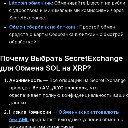
Litecoin обменник
:
Обменивайте Litecoin на рубли
с удобством и минимальными комиссиями через
SecretExchange.
Обмен сбербанк на биткоин
:
Простой обмен
средств с карты Сбербанка в биткоин с быстрой
обработкой.
Почему Выбрать SecretExchange
для Обмена SOL на XRP?
Анонимность
— Все операции на SecretExchange
проходят
без AML/KYC проверок
, что
обеспечивает полную конфиденциальность ваших
данных.
Низкие Комиссии
—
Обменник криптовалюты
без AML
предлагает выгодные условия обмена с
минимальными комиссиями.