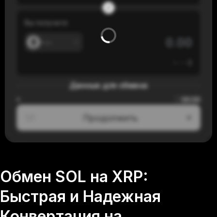
Вы получите
---
≈
---
$
Данные для обмена
00:00
≈
Продолжить
1/3
Обмен SOL на XRP:
Быстрая и Надежная
Конвертация на