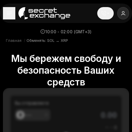
----
Главная
10:00 - 02:00 (GMT+3)
Главная
/
Обменять: SOL → XRP
Новости
Мы бережем свободу и
Репутация
безопасность Ваших
Поддержка
средств
FAQ
Вы отправляете
---
≈
---
$