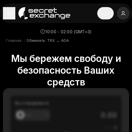
----
Главная
10:00 - 02:00 (GMT+3)
Главная
/
Обменять: TRX → ADA
Новости
Мы бережем свободу и
Репутация
безопасность Ваших
Поддержка
средств
FAQ
Вы отправляете
---
≈
---
$