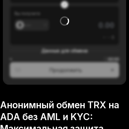
Вы получите
---
≈
---
$
Данные для обмена
00:00
≈
Продолжить
1/3
Анонимный обмен TRX на
ADA без AML и KYC:
Максимальная защита