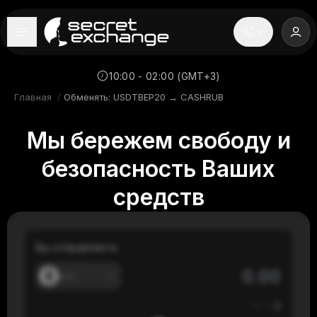
----
Главная
10:00 - 02:00 (GMT+3)
Главная
/
Обменять: USDTBEP20 → CASHRUB
Новости
Мы бережем свободу и
Репутация
безопасность Ваших
Поддержка
средств
FAQ
Вы отправляете
---
≈
---
$