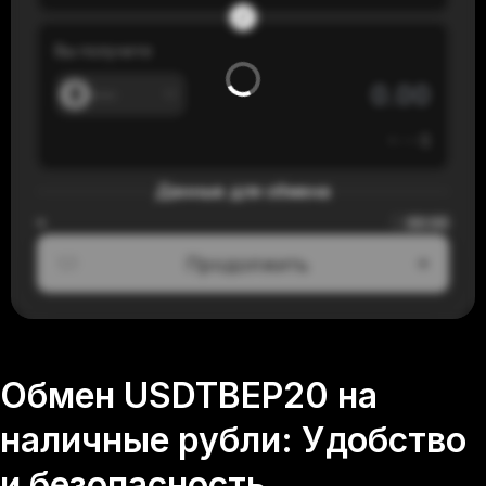
Вы получите
---
≈
---
$
Данные для обмена
00:00
≈
Продолжить
1/3
Обмен USDTBEP20 на
наличные рубли: Удобство
и безопасность