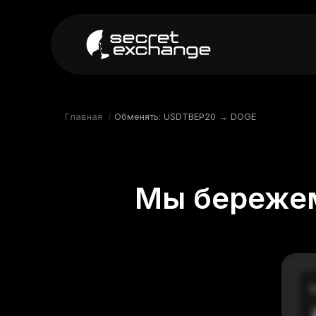
----
Главная
Новости
Главная
/
Обменять: USDTBEP20 → DOGE
Репутация
Поддержка
Мы бережем
FAQ
В