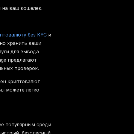
 на ваш кошелек.
иптовалюту без KYC
и
мно хранить ваши
луги для вывода
nge предлагают
льных проверок.
мен криптовалют
вы можете легко
ее популярным среди
быстрый, безопасный