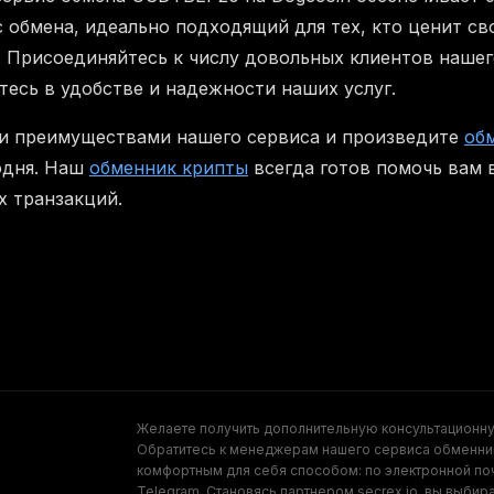
 обмена, идеально подходящий для тех, кто ценит с
 Присоединяйтесь к числу довольных клиентов наше
тесь в удобстве и надежности наших услуг.
и преимуществами нашего сервиса и произведите
об
одня. Наш
обменник крипты
всегда готов помочь вам 
х транзакций.
Желаете получить дополнительную консультационн
Обратитесь к менеджерам нашего сервиса обменни
комфортным для себя способом: по электронной поч
Telegram. Становясь партнером secrex.io, вы выбир