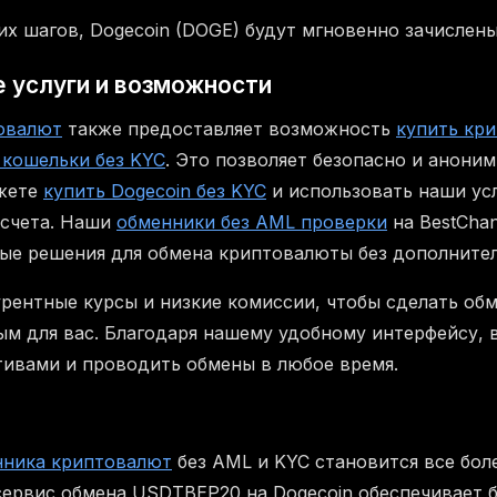
их шагов, Dogecoin (DOGE) будут мгновенно зачислены
 услуги и возможности
овалют
также предоставляет возможность
купить кр
 кошельки без KYC
. Это позволяет безопасно и анони
ожете
купить Dogecoin без KYC
и использовать наши ус
 счета. Наши
обменники без AML проверки
на BestCha
ые решения для обмена криптовалюты без дополните
рентные курсы и низкие комиссии, чтобы сделать об
м для вас. Благодаря нашему удобному интерфейсу, 
тивами и проводить обмены в любое время.
нника криптовалют
без AML и KYC становится все бол
сервис обмена USDTBEP20 на Dogecoin обеспечивает 