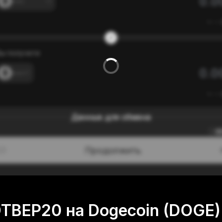
---
≈
---
ы получите
---
≈
---
Данные для обмена
0
Продолжить
/3
TBEP20 на Dogecoin (DOGE)