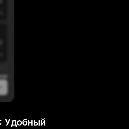
$
$
0:00
: Удобный