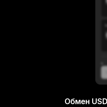
В
≈
1
Обмен USD