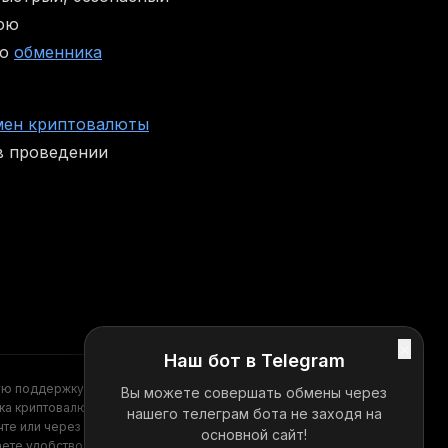
вою
го
обменника
мен криптовалюты
в проведении
×
Наш бот в Telegram
ую поддержку?
Вы можете совершать обмены через
Telegram
ка криптовалют
нашего телеграм бота не заходя на
те или через
основной сайт!
аете удобство,