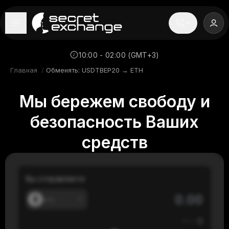
----
Главная
10:00 - 02:00 (GMT+3)
Главная
/
Обменять: USDTBEP20 → ETH
Новости
Мы бережем свободу и
Репутация
безопасность Ваших
Поддержка
средств
FAQ
Вы отправляете
---
≈
---
$