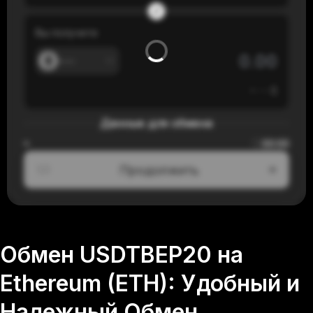
Вы получите
---
≈
---
$
Данные для обмена
00:00
≈
Продолжить
1/3
Обмен USDTBEP20 на
Ethereum (ETH): Удобный и
Надежный Обмен