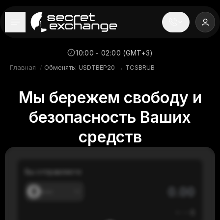
----
Главная
10:00 - 02:00 (GMT+3)
Главная
/
Обменять: USDTBEP20 → TCSBRUB
Новости
Мы бережем свободу и
Репутация
безопасность Ваших
Поддержка
средств
FAQ
Вы отправляете
---
≈
---
$