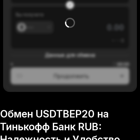
Вы получите
---
≈
---
$
Данные для обмена
00:00
≈
Продолжить
1/3
Обмен USDTBEP20 на
Тинькофф Банк RUB:
Надежность и Удобство