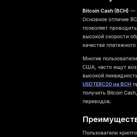
Bitcoin Cash (BCH)
— э
Основное отличие BCH
позволяет проводить
высокой скорости об
качестве платежного
Многие пользовател
США, часто ищут воз
высокой ликвидность
USDTERC20 на BCH
пр
получить Bitcoin Cas
переводов.
Преимуществ
Пользователи крипто