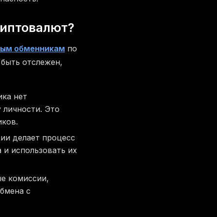
риптовалют?
ым обменникам
по
 быть отслежен,
ика нет
 личности. Это
ков.
ции делает процесс
 и использовать их
ые комиссии,
бмена с