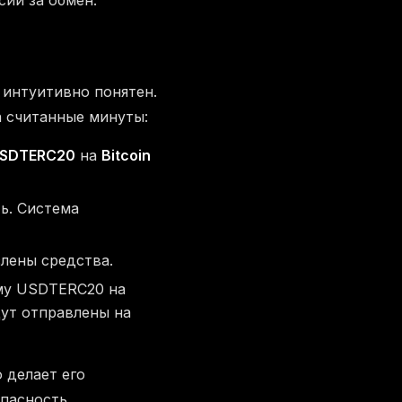
ии за обмен.
 интуитивно понятен.
а считанные минуты:
SDTERC20
на
Bitcoin
ь. Система
слены средства.
мму USDTERC20 на
дут отправлены на
 делает его
пасность.