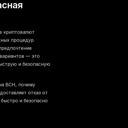
асная
не криптовалют
ожных процедур
 предпочтение
 вариантов — это
быструю и безопасную
на BCH, почему
доставляет отказ от
 быстро и безопасно