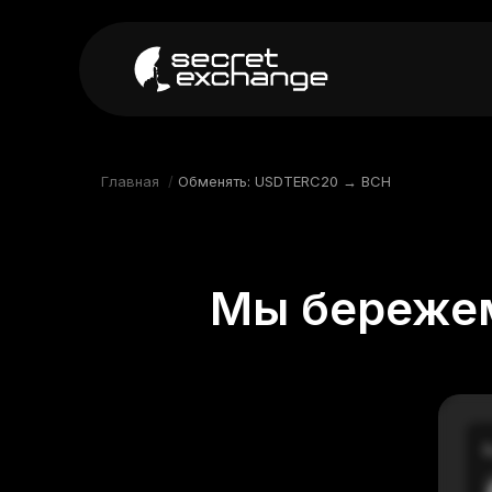
----
Главная
Новости
Главная
/
Обменять: USDTERC20 → BCH
Репутация
Поддержка
Мы бережем
FAQ
В