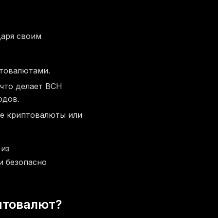
даря своим
птовалютами.
 что делает BCH
одов.
гие криптовалюты или
 из
и безопасно
птовалют?