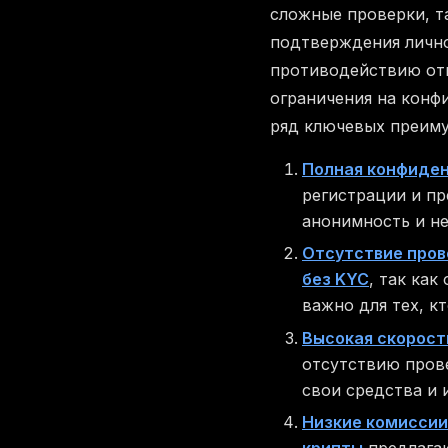
сложные проверки, т
подтверждения лично
противодействию отм
ограничения на конф
ряд ключевых преим
Полная конфиде
регистрации и пр
анонимность и не
Отсутствие пров
без KYC
, так ка
важно для тех, к
Высокая скорост
отсутствию прове
свои средства и 
Низкие комиссии