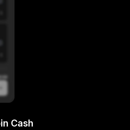
$
$
0:00
in Cash