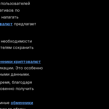
 пользователей
ативов по
 налагать
овалют
предлагает
з необходимости
ателям сохранить
нники криптовалют
икации. Это особенно
ьными данными.
ремя, благодаря
новенно получить
имные
обменники