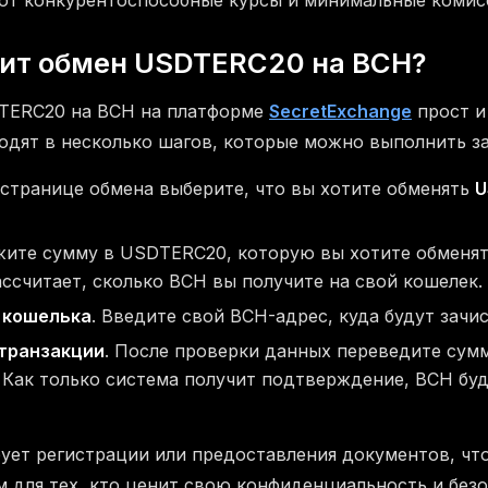
т конкурентоспособные курсы и минимальные комисс
дит обмен USDTERC20 на BCH?
TERC20 на BCH на платформе
SecretExchange
прост и
одят в несколько шагов, которые можно выполнить з
 странице обмена выберите, что вы хотите обменять
U
ажите сумму в USDTERC20, которую вы хотите обменят
ссчитает, сколько BCH вы получите на свой кошелек.
 кошелька
. Введите свой BCH-адрес, куда будут зачи
транзакции
. После проверки данных переведите су
 Как только система получит подтверждение, BCH бу
бует регистрации или предоставления документов, что
 для тех, кто ценит свою конфиденциальность и безо