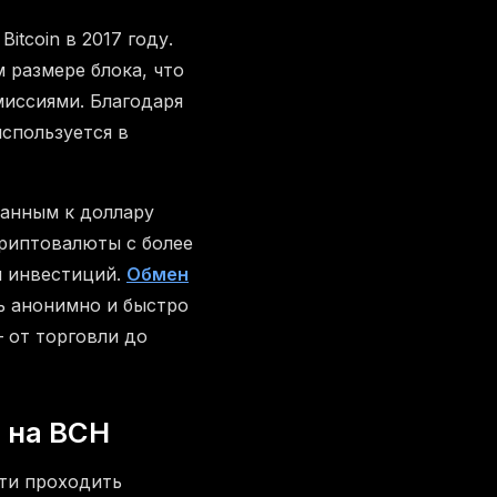
itcoin в 2017 году.
 размере блока, что
иссиями. Благодаря
спользуется в
занным к доллару
риптовалюты с более
и инвестиций.
Обмен
ь анонимно и быстро
— от торговли до
 на BCH
ти проходить