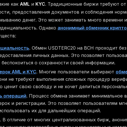
акие как
AML
и
KYC
. Традиционные биржи требуют от
сти, предоставления документов и соблюдения норм
ыванию денег. Это может занимать много времени и
иденциальность. Однако
анонимный обменник крипт
уществ:
нциальность
. Обмен USDTERC20 на BCH проходит бе
едоставления личных данных. Это позволяет пользов
 беспокоиться о сохранности своей информации.
ерок AML и KYC
. Многие пользователи выбирают
обме
к они не требуют выполнения сложных процедур вериф
то ценит свою свободу и не хочет делиться персонал
ь операций
. Процесс обмена занимает минимальное в
рок и регистрации. Это позволяет пользователям мг
использовать их для дальнейших операций.
. В отличие от многих централизованных бирж, анон