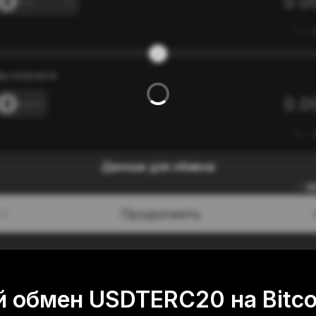
---
≈
---
ы получите
---
≈
---
Данные для обмена
0
Продолжить
/3
 обмен USDTERC20 на Bitco