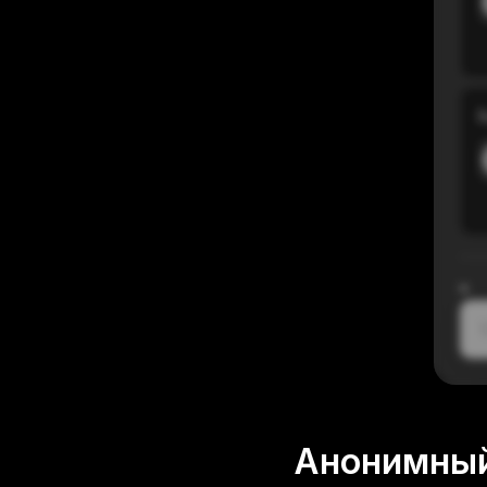
В
≈
1
Анонимный