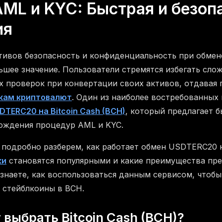
AML и KYC: Быстрая и безоп
ия
тивов безопасность и конфиденциальность при обме
ьшее значение. Пользователи стремятся избегать сл
х проверок при конвертации своих активов, отдавая
кам криптовалют
. Один из наиболее востребованных
TERC20 на Bitcoin Cash (BCH)
, который предлагает 
ождения процедур AML и KYC.
 подробно разберем, как работает обмен USDTERC20 
ки
становятся популярными и какие преимущества пре
узнаете, как воспользоваться данным сервисом, чтобы
 стейблкоины в BCH.
 выбрать Bitcoin Cash (BCH)?