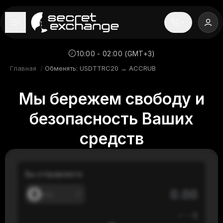
----
Главная
10:00 - 02:00 (GMT+3)
Главная
/
Обменять: USDTTRC20 → ACCRUB
Новости
Мы бережем свободу и
Репутация
безопасность Ваших
Поддержка
средств
FAQ
Вы отправляете
---
≈
---
$