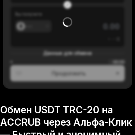
Вы получите
---
≈
---
$
Данные для обмена
00:00
≈
Продолжить
1/3
Обмен USDT TRC-20 на
ACCRUB через Альфа-Клик
— Быстрый и анонимный