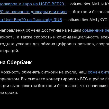
долларов и евро на USDT BEP20
— обмен без AML и K
0 на наличные доллары или евро
— быстро и безопас
н Usdt Bep20 на Тинькофф RUB
— обмен без AML/KYC.
 направления обмена доступны на нашем
обменнике б
асность, а также скорость и конфиденциальность все
годные условия для обмена цифровых активов, сохра
операций.
на Сбербанк
озможность обменять биткоин на рубли, наш
обмен бит
ариантом. Вы сможете конвертировать BTC в рубли б
рации выполняются быстро и безопасно, что позволяет
ие сроки.