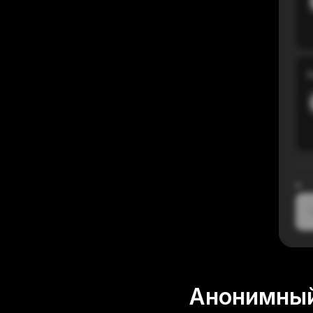
В
≈
1
Анонимный