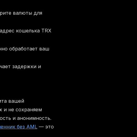
рите валюты для
и адрес кошелька TRX
нно обработает ваш
чает задержки и
ита вашей
х и не сохраняем
ость и анонимность.
енник без AML
— это