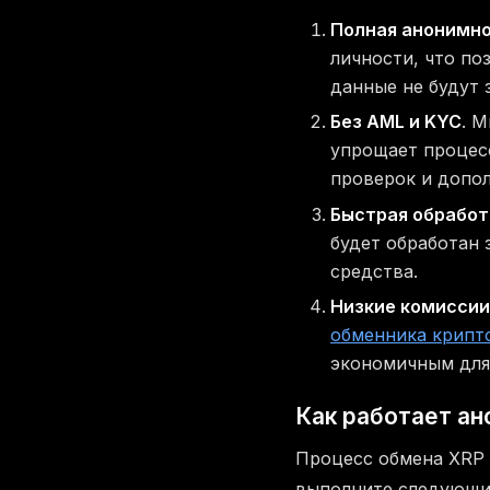
Полная анонимн
личности, что по
данные не будут 
Без AML и KYC
. 
упрощает процесс
проверок и допо
Быстрая обработ
будет обработан 
средства.
Низкие комиссии
обменника крипт
экономичным для
Как работает ан
Процесс обмена XRP 
выполните следующи