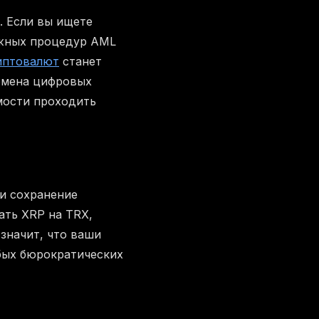
. Если вы ищете
ожных процедур AML
иптовалют
станет
бмена цифровых
мости проходить
 и сохранение
ать XRP на TRX,
значит, что ваши
бых бюрократических