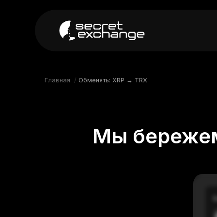
----
Главная
Новости
Главная
/
Обменять: XRP → TRX
Репутация
Поддержка
Мы бережем
FAQ
В