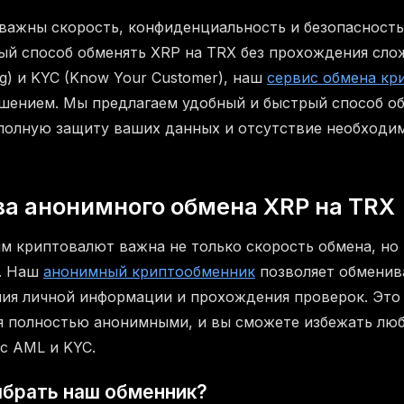
важны скорость, конфиденциальность и безопасность
ый способ обменять XRP на TRX без прохождения сл
ng) и KYC (Know Your Customer), наш
сервис обмена кр
шением. Мы предлагаем удобный и быстрый способ о
 полную защиту ваших данных и отсутствие необходи
а анонимного обмена XRP на TRX
м криптовалют важна не только скорость обмена, но
. Наш
анонимный криптообменник
позволяет обменив
ния личной информации и прохождения проверок. Это 
я полностью анонимными, и вы сможете избежать лю
с AML и KYC.
ыбрать наш обменник?