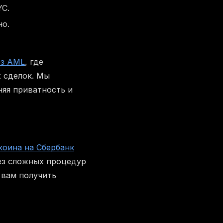
YC.
но.
ез AML
, где
х сделок. Мы
няя приватность и
коина на Сбербанк
ез сложных процедур
 вам получить