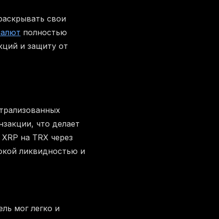
раскрывать свои
валют
полностью
кций и защиту от
нтрализованных
нзакции, что делает
 XRP на TRX через
сокой ликвидностью и
ль мог легко и