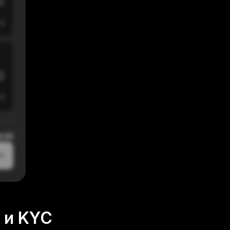
$
$
0:00
 и KYC