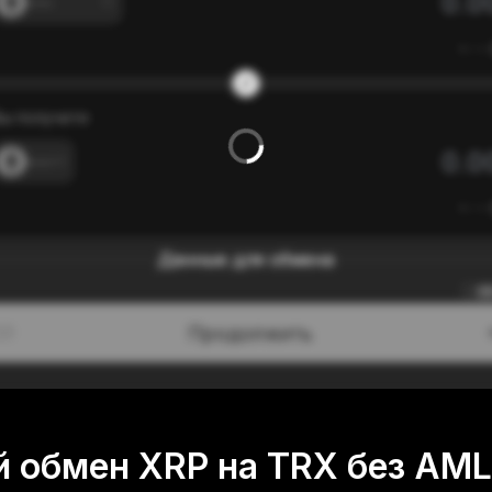
---
≈
---
ы получите
---
≈
---
Данные для обмена
0
Продолжить
/3
 обмен XRP на TRX без AML