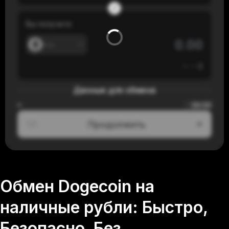
Вы получите
---
≈
---
$
Данные для обмена
00:00
≈
Продолжить
1/3
Обмен Dogecoin на
наличные рубли: Быстро,
Безопасно, Без