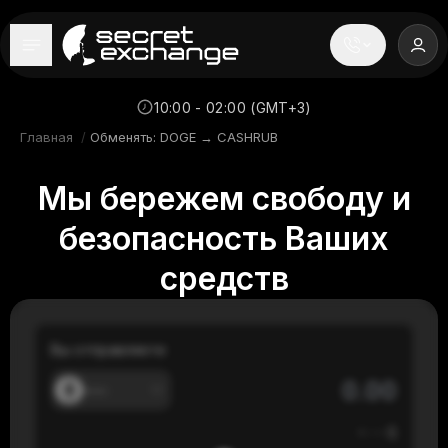
----
Главная
10:00 - 02:00 (GMT+3)
Главная
/
Обменять: DOGE → CASHRUB
Новости
Мы бережем свободу и
Репутация
безопасность Ваших
Поддержка
средств
FAQ
Вы отправляете
---
≈
---
$