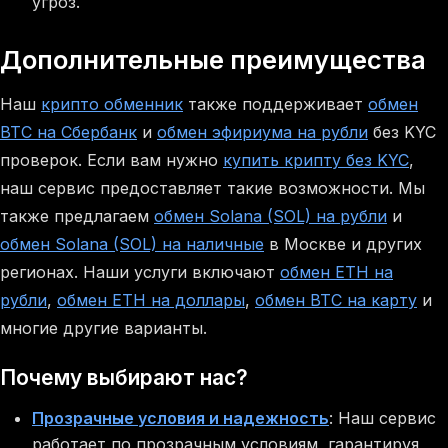
угроз.
Дополнительные преимущества
Наш
крипто обменник
также поддерживает
обмен
BTC на Сбербанк
и
обмен эфириума на рубли
без KYC
проверок. Если вам нужно
купить крипту без KYC
,
наш сервис предоставляет такие возможности. Мы
также предлагаем
обмен Solana (SOL) на рубли
и
обмен Solana (SOL) на наличные
в Москве и других
регионах. Наши услуги включают
обмен ETH на
рубли
,
обмен ETH на доллары
,
обмен BTC на карту
и
многие другие варианты.
Почему выбирают нас?
Прозрачные условия и надежность
: Наш сервис
работает по прозрачным условиям, гарантируя