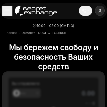
----
Главная
10:00 - 02:00 (GMT+3)
Главная
/
Обменять: DOGE → TCSBRUB
Новости
Мы бережем свободу и
Репутация
безопасность Ваших
Поддержка
средств
FAQ
Вы отправляете
---
≈
---
$