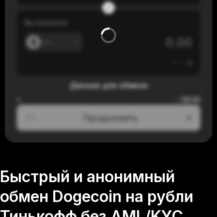
Вы получите
---
≈
---
$
Данные для обмена
00:00
≈
Продолжить
1/3
Быстрый и анонимный
обмен Dogecoin на рубли
Тинькофф без AML/KYC